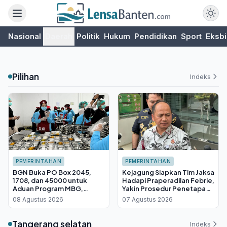
Nasional
Daerah
Politik
Hukum
Pendidikan
Sport
Eksbi
Pilihan
Indeks
PEMERINTAHAN
PEMERINTAHAN
BGN Buka PO Box 2045,
Kejagung Siapkan Tim Jaksa
1708, dan 45000 untuk
Hadapi Praperadilan Febrie,
Aduan Program MBG,
Yakin Prosedur Penetapan
Laporan Dikelola Langsung
Tersangka Sah
08 Agustus 2026
07 Agustus 2026
Kepala Badan
Tangerang selatan
Indeks