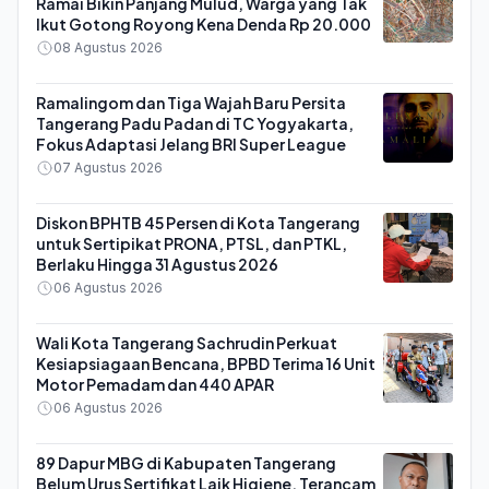
Ramai Bikin Panjang Mulud, Warga yang Tak
Ikut Gotong Royong Kena Denda Rp 20.000
08 Agustus 2026
Ramalingom dan Tiga Wajah Baru Persita
Tangerang Padu Padan di TC Yogyakarta,
Fokus Adaptasi Jelang BRI Super League
07 Agustus 2026
Diskon BPHTB 45 Persen di Kota Tangerang
untuk Sertipikat PRONA, PTSL, dan PTKL,
Berlaku Hingga 31 Agustus 2026
06 Agustus 2026
Wali Kota Tangerang Sachrudin Perkuat
Kesiapsiagaan Bencana, BPBD Terima 16 Unit
Motor Pemadam dan 440 APAR
06 Agustus 2026
89 Dapur MBG di Kabupaten Tangerang
Belum Urus Sertifikat Laik Higiene, Terancam