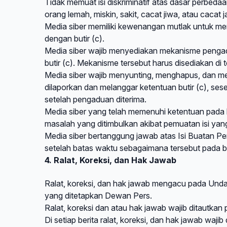
Tidak memuat isi diskriminatif atas dasar perbeda
orang lemah, miskin, sakit, cacat jiwa, atau cacat 
Media siber memiliki kewenangan mutlak untuk m
dengan butir (c).
Media siber wajib menyediakan mekanisme pengad
butir (c). Mekanisme tersebut harus disediakan 
Media siber wajib menyunting, menghapus, dan me
dilaporkan dan melanggar ketentuan butir (c), se
setelah pengaduan diterima.
Media siber yang telah memenuhi ketentuan pada but
masalah yang ditimbulkan akibat pemuatan isi yang
Media siber bertanggung jawab atas Isi Buatan Pe
setelah batas waktu sebagaimana tersebut pada but
4. Ralat, Koreksi, dan Hak Jawab
Ralat, koreksi, dan hak jawab mengacu pada Und
yang ditetapkan Dewan Pers.
Ralat, koreksi dan atau hak jawab wajib ditautkan p
Di setiap berita ralat, koreksi, dan hak jawab waj