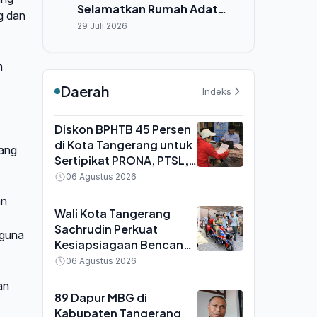
Selamatkan Rumah Adat
g dan
Hiliamaetaniha dari
29 Juli 2026
Ancaman Cuaca Ekstrem
m
Daerah
Indeks
Diskon BPHTB 45 Persen
di Kota Tangerang untuk
rang
Sertipikat PRONA, PTSL,
dan PTKL, Berlaku Hingga
06 Agustus 2026
31 Agustus 2026
an
Wali Kota Tangerang
Sachrudin Perkuat
gguna
Kesiapsiagaan Bencana,
BPBD Terima 16 Unit
06 Agustus 2026
Motor Pemadam dan 440
an
APAR
89 Dapur MBG di
Kabupaten Tangerang