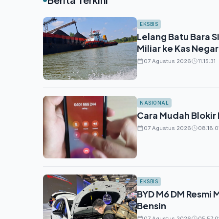
EKSBIS
Lelang Batu Bara S
Miliar ke Kas Nega
07 Agustus 2026
11:15:31
NASIONAL
Cara Mudah Blokir
07 Agustus 2026
08:18:0
EKSBIS
BYD M6 DM Resmi Me
Bensin
07 Agustus 2026
05:57:0