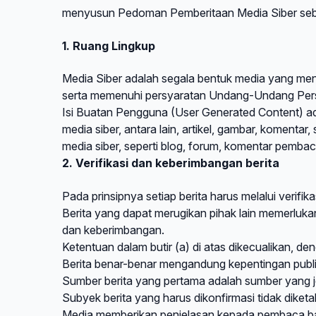
menyusun Pedoman Pemberitaan Media Siber seba
1. Ruang Lingkup
Media Siber adalah segala bentuk media yang men
serta memenuhi persyaratan Undang-Undang Pers
Isi Buatan Pengguna (User Generated Content) ada
media siber, antara lain, artikel, gambar, koment
media siber, seperti blog, forum, komentar pembac
2. Verifikasi dan keberimbangan berita
Pada prinsipnya setiap berita harus melalui verifika
Berita yang dapat merugikan pihak lain memerlukan
dan keberimbangan.
Ketentuan dalam butir (a) di atas dikecualikan, de
Berita benar-benar mengandung kepentingan publi
Sumber berita yang pertama adalah sumber yang je
Subyek berita yang harus dikonfirmasi tidak dike
Media memberikan penjelasan kepada pembaca bahw