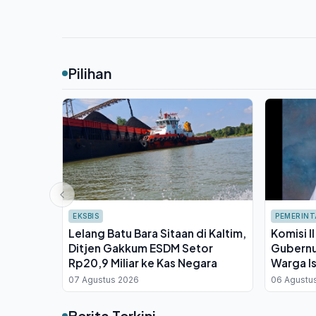
Pilihan
EKSBIS
PEMERIN
Lelang Batu Bara Sitaan di Kaltim,
Komisi I
Ditjen Gakkum ESDM Setor
Gubernu
Rp20,9 Miliar ke Kas Negara
Warga Is
Suksesk
07 Agustus 2026
06 Agustu
Berita Terkini