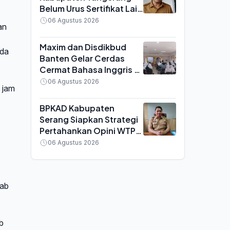
Belum Urus Sertifikat Laik
Higiene, Terancam Sanksi
06 Agustus 2026
an
Penutupan
Maxim dan Disdikbud
ada
Banten Gelar Cerdas
Cermat Bahasa Inggris di
Serang, SMA Negeri 6
06 Agustus 2026
 jam
Keluar sebagai Juara
BPKAD Kabupaten
Serang Siapkan Strategi
Pertahankan Opini WTP
ke-16 pada 2027, Fokus
06 Agustus 2026
Kurangi Temuan Audit
wab
b