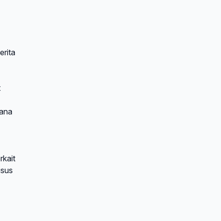
erita
t
dana
rkait
usus