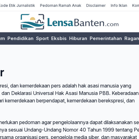
Kode Etik Jurnalistik
Pedoman Ramah Anak
Disclaimer
Info Iklan
Kon
um
Pendidikan
Sport
Eksbis
Hiburan
Pemerintahan
Raga
r
esi, dan kemerdekaan pers adalah hak asasi manusia yang
, dan Deklarasi Universal Hak Asasi Manusia PBB. Keberadaan
dari kemerdekaan berpendapat, kemerdekaan berekspresi, dan
emerlukan pedoman agar pengelolaannya dapat dilaksanakan s
bannya sesuai Undang-Undang Nomor 40 Tahun 1999 tentang P
ersama organisasi pers, pengelola media siber, dan masyarakat