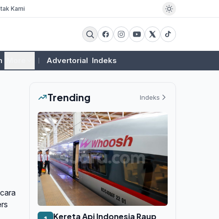
tak Kami
m
More
Advertorial
Indeks
Trending
Indeks
ecara
ers
Kereta Api Indonesia Raup