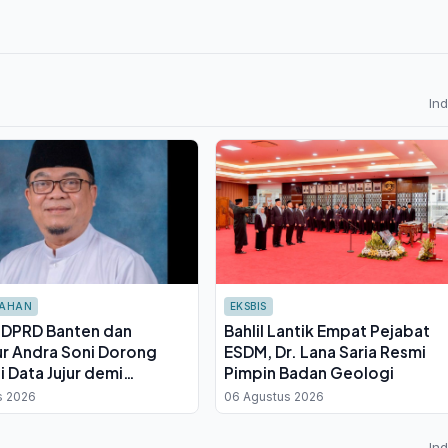
In
TAHAN
EKSBIS
I DPRD Banten dan
Bahlil Lantik Empat Pejabat
r Andra Soni Dorong
ESDM, Dr. Lana Saria Resmi
i Data Jujur demi
Pimpin Badan Geologi
an Sensus Ekonomi 2026
s 2026
06 Agustus 2026
In