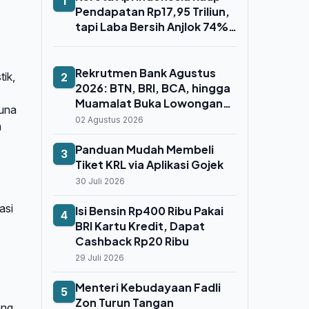
1
Pendapatan Rp17,95 Triliun,
tapi Laba Bersih Anjlok 74%
Gara-Gara Whoosh
Rekrutmen Bank Agustus
ik,
2
2026: BTN, BRI, BCA, hingga
Muamalat Buka Lowongan
guna
untuk Fresh Graduate dan
02 Agustus 2026
a
Profesional
Panduan Mudah Membeli
3
Tiket KRL via Aplikasi Gojek
30 Juli 2026
asi
Isi Bensin Rp400 Ribu Pakai
4
BRI Kartu Kredit, Dapat
Cashback Rp20 Ribu
29 Juli 2026
Menteri Kebudayaan Fadli
5
Zon Turun Tangan
ang