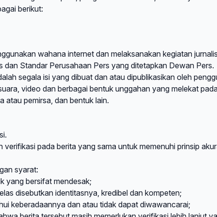
gai berikut:
ggunakan wahana internet dan melaksanakan kegiatan jurnalist
 dan Standar Perusahaan Pers yang ditetapkan Dewan Pers.
lah segala isi yang dibuat dan atau dipublikasikan oleh peng
ar, suara, video dan berbagai bentuk unggahan yang melekat pad
a atau pemirsa, dan bentuk lain.
si.
 verifikasi pada berita yang sama untuk memenuhi prinsip akur
ngan syarat:
k yang bersifat mendesak;
las disebutkan identitasnya, kredibel dan kompeten;
tahui keberadaannya dan atau tidak dapat diwawancarai;
a berita tersebut masih memerlukan verifikasi lebih lanjut y