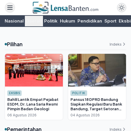
Nasional
Daerah
Politik
Hukum
Pendidikan
Sport
Eksbi
Pilihan
Indeks
EKSBIS
POLITIK
Bahlil Lantik Empat Pejabat
Pansus 18 DPRD Bandung
ESDM, Dr. Lana Saria Resmi
Siapkan Regulasi Baru Bank
Pimpin Badan Geologi
Bandung, Target Setoran
PAD dan Pembiayaan UMKM
06 Agustus 2026
04 Agustus 2026
Pemerintahan
Indeks