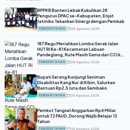
BPPKB Banten Lebak Kukuhkan 28
Pengurus DPAC se-Kabupaten, Enjat
Jatmiko Tekankan Sinergi dengan Pemkab
06 Agustus 2026
PEMERINTAHAN
187 Regu Meriahkan Lomba Gerak Jalan
HUT RI Ke-81 Kecamatan Labuan
Pandeglang, Rute Masih Sama dari CCI ke
Lapangan Ahmad Yani
06 Agustus 2026
PEMERINTAHAN
Bupati Serang Kunjungi Seniman
Disabilitas Kang Nur di Kibin, Salurkan
Bantuan Rp2,5 Juta dan Sembako
05 Agustus 2026
PEMERINTAHAN
Pemkot Tangsel Anggarkan Rp4 Miliar
untuk 72 PAUD, Dorong Wajib Belajar 13
Tahun
05 Agustus 2026
PEMERINTAHAN