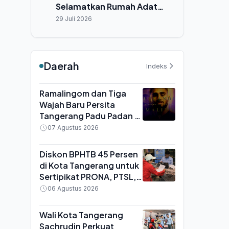
Selamatkan Rumah Adat
Hiliamaetaniha dari
29 Juli 2026
Ancaman Cuaca Ekstrem
Daerah
Indeks
Ramalingom dan Tiga
Wajah Baru Persita
Tangerang Padu Padan di
TC Yogyakarta, Fokus
07 Agustus 2026
Adaptasi Jelang BRI
Super League
Diskon BPHTB 45 Persen
di Kota Tangerang untuk
Sertipikat PRONA, PTSL,
dan PTKL, Berlaku Hingga
06 Agustus 2026
31 Agustus 2026
Wali Kota Tangerang
Sachrudin Perkuat