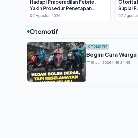
Hadapi Praperadilan Febrie,
Otorita 
Yakin Prosedur Penetapan
Suplai F
Tersangka Sah
Fiskal
07 Agustus 2026
07 Agustu
Otomotif
OTOMOTIF
Begini Cara Warga
19 Juli 2026
15:24:45