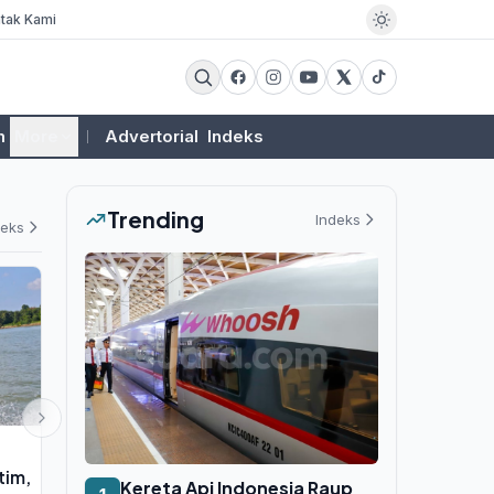
tak Kami
m
More
Advertorial
Indeks
Trending
Indeks
deks
PEMERINTAHAN
EKSBIS
tim,
Komisi II DPRD Banten dan
Bahlil Lanti
Kereta Api Indonesia Raup