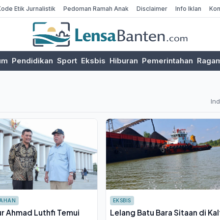
Kode Etik Jurnalistik
Pedoman Ramah Anak
Disclaimer
Info Iklan
Kon
um
Pendidikan
Sport
Eksbis
Hiburan
Pemerintahan
Raga
In
TAHAN
EKSBIS
r Ahmad Luthfi Temui
Lelang Batu Bara Sitaan di Kal