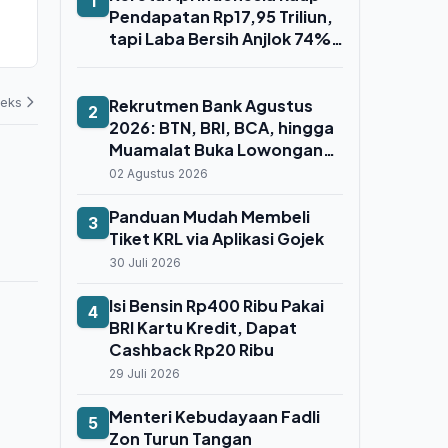
1
Gubernur Andra Soni Dorong
ESDM, Dr. La
Pendapatan Rp17,95 Triliun,
Warga Isi Data Jujur demi
Pimpin Bada
tapi Laba Bersih Anjlok 74%
Sukseskan Sensus Ekonomi 2026
06 Agustus 2026
06 Agustus 202
Gara-Gara Whoosh
deks
Rekrutmen Bank Agustus
2
2026: BTN, BRI, BCA, hingga
Muamalat Buka Lowongan
untuk Fresh Graduate dan
02 Agustus 2026
Profesional
Panduan Mudah Membeli
3
Tiket KRL via Aplikasi Gojek
30 Juli 2026
Isi Bensin Rp400 Ribu Pakai
4
BRI Kartu Kredit, Dapat
Cashback Rp20 Ribu
29 Juli 2026
Menteri Kebudayaan Fadli
5
Zon Turun Tangan