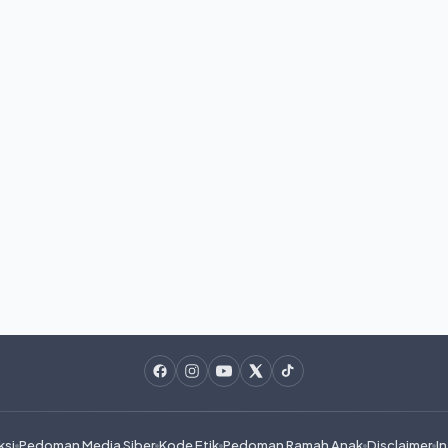
ksi
Pedoman Media Siber
Kode Etik
Pedoman Ramah Anak
Disclaimer
In