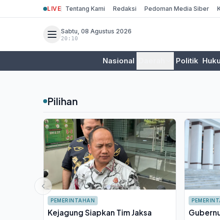
LIVE
Tentang Kami
Redaksi
Pedoman Media Siber
Sabtu, 08 Agustus 2026
20:10
Nasional
Daerah
Politik
Huk
Pilihan
PEMERINTAHAN
PEMERIN
Kejagung Siapkan Tim Jaksa
Gubernu