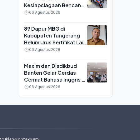
Kesiapsiagaan Bencana,
BPBD Terima 16 Unit
06 Agustus 2026
Motor Pemadam dan 440
APAR
89 Dapur MBG di
Kabupaten Tangerang
Belum Urus Sertifikat Laik
Higiene, Terancam Sanksi
06 Agustus 2026
Penutupan
Maxim dan Disdikbud
Banten Gelar Cerdas
Cermat Bahasa Inggris di
Serang, SMA Negeri 6
06 Agustus 2026
Keluar sebagai Juara
fo Iklan
Kontak Kami