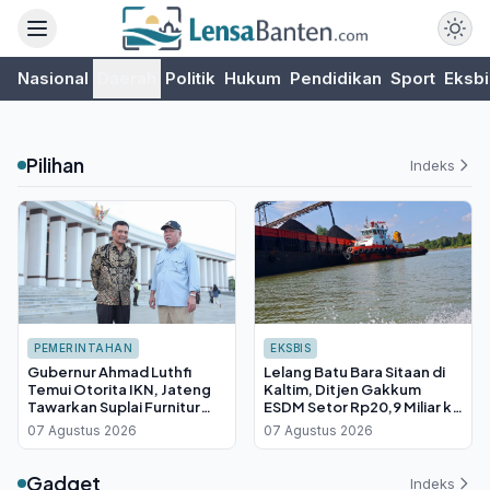
Nasional
Daerah
Politik
Hukum
Pendidikan
Sport
Eksbi
Pilihan
Indeks
PEMERINTAHAN
EKSBIS
Gubernur Ahmad Luthfi
Lelang Batu Bara Sitaan di
Temui Otorita IKN, Jateng
Kaltim, Ditjen Gakkum
Tawarkan Suplai Furnitur
ESDM Setor Rp20,9 Miliar ke
Hingga Insentif Fiskal
Kas Negara
07 Agustus 2026
07 Agustus 2026
Gadget
Indeks