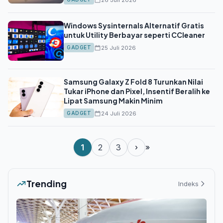
Windows Sysinternals Alternatif Gratis
untuk Utility Berbayar seperti CCleaner
25 Juli 2026
GADGET
Samsung Galaxy Z Fold 8 Turunkan Nilai
Tukar iPhone dan Pixel, Insentif Beralih ke
Lipat Samsung Makin Minim
24 Juli 2026
GADGET
1
2
3
›
»
Trending
Indeks