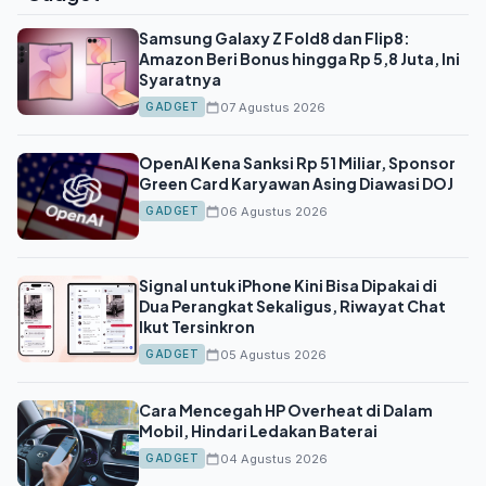
Samsung Galaxy Z Fold8 dan Flip8:
Amazon Beri Bonus hingga Rp 5,8 Juta, Ini
Syaratnya
07 Agustus 2026
GADGET
OpenAI Kena Sanksi Rp 51 Miliar, Sponsor
Green Card Karyawan Asing Diawasi DOJ
06 Agustus 2026
GADGET
Signal untuk iPhone Kini Bisa Dipakai di
Dua Perangkat Sekaligus, Riwayat Chat
Ikut Tersinkron
05 Agustus 2026
GADGET
Cara Mencegah HP Overheat di Dalam
Mobil, Hindari Ledakan Baterai
04 Agustus 2026
GADGET