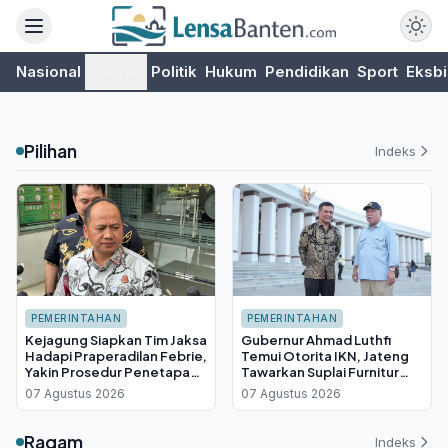
Nasional
Daerah
Politik
Hukum
Pendidikan
Sport
Eksbi
Pilihan
Indeks
PEMERINTAHAN
PEMERINTAHAN
Kejagung Siapkan Tim Jaksa
Gubernur Ahmad Luthfi
Hadapi Praperadilan Febrie,
Temui Otorita IKN, Jateng
Yakin Prosedur Penetapan
Tawarkan Suplai Furnitur
Tersangka Sah
Hingga Insentif Fiskal
07 Agustus 2026
07 Agustus 2026
Ragam
Indeks