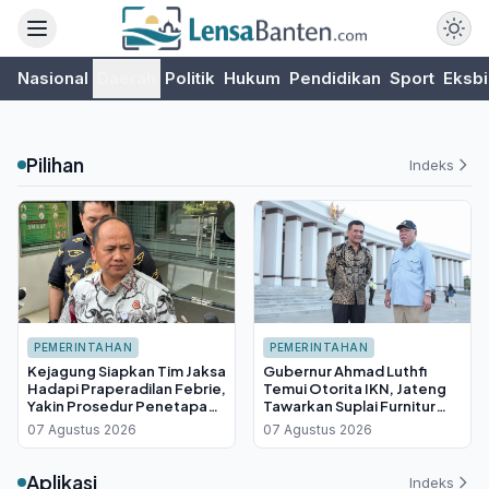
Nasional
Daerah
Politik
Hukum
Pendidikan
Sport
Eksbi
Pilihan
Indeks
PEMERINTAHAN
PEMERINTAHAN
Kejagung Siapkan Tim Jaksa
Gubernur Ahmad Luthfi
Hadapi Praperadilan Febrie,
Temui Otorita IKN, Jateng
Yakin Prosedur Penetapan
Tawarkan Suplai Furnitur
Tersangka Sah
Hingga Insentif Fiskal
07 Agustus 2026
07 Agustus 2026
Aplikasi
Indeks