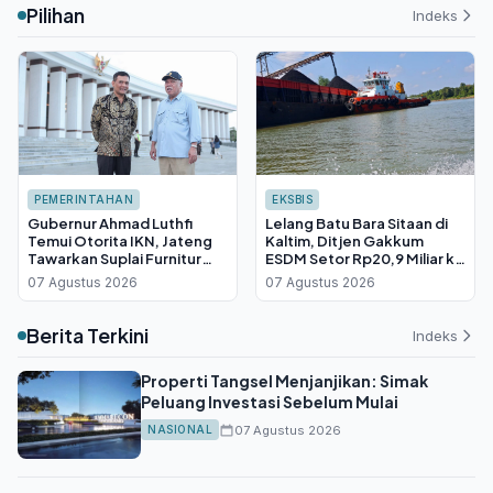
Pilihan
Indeks
PEMERINTAHAN
EKSBIS
Gubernur Ahmad Luthfi
Lelang Batu Bara Sitaan di
Temui Otorita IKN, Jateng
Kaltim, Ditjen Gakkum
Tawarkan Suplai Furnitur
ESDM Setor Rp20,9 Miliar ke
Hingga Insentif Fiskal
Kas Negara
07 Agustus 2026
07 Agustus 2026
Berita Terkini
Indeks
Properti Tangsel Menjanjikan: Simak
Peluang Investasi Sebelum Mulai
07 Agustus 2026
NASIONAL