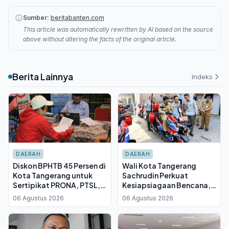
Sumber:
beritabanten.com
This article was automatically rewritten by AI based on the source
above without altering the facts of the original article.
Berita Lainnya
Indeks
DAERAH
DAERAH
Diskon BPHTB 45 Persen di
Wali Kota Tangerang
Kota Tangerang untuk
Sachrudin Perkuat
Sertipikat PRONA, PTSL,
Kesiapsiagaan Bencana,
dan PTKL, Berlaku Hingga
BPBD Terima 16 Unit Motor
06 Agustus 2026
06 Agustus 2026
31 Agustus 2026
Pemadam dan 440 APAR