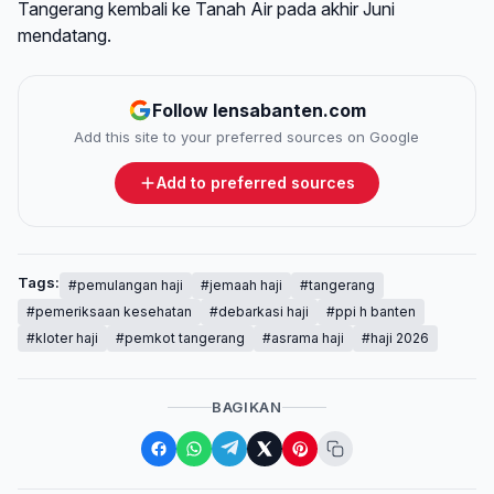
Tangerang kembali ke Tanah Air pada akhir Juni
mendatang.
Follow lensabanten.com
Add this site to your preferred sources on Google
Add to preferred sources
Tags:
#pemulangan haji
#jemaah haji
#tangerang
#pemeriksaan kesehatan
#debarkasi haji
#ppi h banten
#kloter haji
#pemkot tangerang
#asrama haji
#haji 2026
BAGIKAN