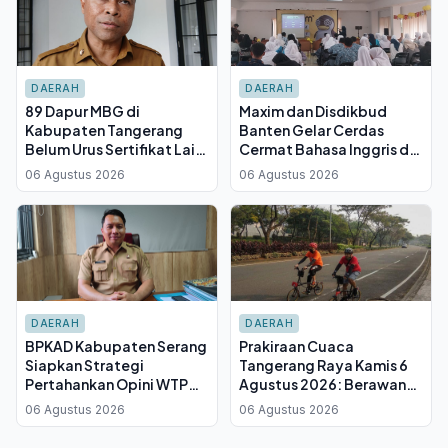
DAERAH
DAERAH
89 Dapur MBG di
Maxim dan Disdikbud
Kabupaten Tangerang
Banten Gelar Cerdas
Belum Urus Sertifikat Laik
Cermat Bahasa Inggris di
Higiene, Terancam Sanksi
Serang, SMA Negeri 6
06 Agustus 2026
06 Agustus 2026
Penutupan
Keluar sebagai Juara
DAERAH
DAERAH
BPKAD Kabupaten Serang
Prakiraan Cuaca
Siapkan Strategi
Tangerang Raya Kamis 6
Pertahankan Opini WTP
Agustus 2026: Berawan
ke-16 pada 2027, Fokus
Sepanjang Hari, Suhu
06 Agustus 2026
06 Agustus 2026
Kurangi Temuan Audit
Capai 34 Derajat