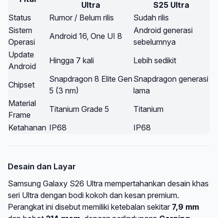
Ultra
S25 Ultra
Status
Rumor / Belum rilis
Sudah rilis
Sistem
Android generasi
Android 16, One UI 8
Operasi
sebelumnya
Update
Hingga 7 kali
Lebih sedikit
Android
Snapdragon 8 Elite Gen
Snapdragon generasi
Chipset
5 (3 nm)
lama
Material
Titanium Grade 5
Titanium
Frame
Ketahanan
IP68
IP68
Desain dan Layar
Samsung Galaxy S26 Ultra mempertahankan desain khas
seri Ultra dengan bodi kokoh dan kesan premium.
Perangkat ini disebut memiliki ketebalan sekitar
7,9 mm