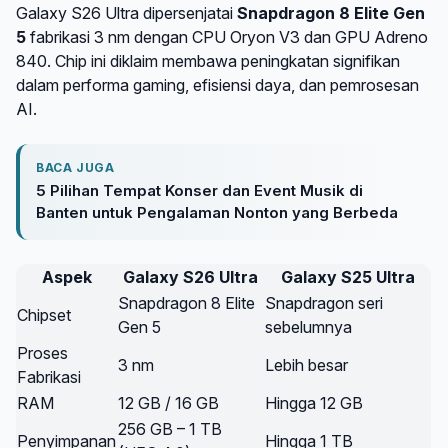
Galaxy S26 Ultra dipersenjatai
Snapdragon 8 Elite Gen
5
fabrikasi 3 nm dengan CPU Oryon V3 dan GPU Adreno
840. Chip ini diklaim membawa peningkatan signifikan
dalam performa gaming, efisiensi daya, dan pemrosesan
AI.
BACA JUGA
5 Pilihan Tempat Konser dan Event Musik di
Banten untuk Pengalaman Nonton yang Berbeda
Aspek
Galaxy S26 Ultra
Galaxy S25 Ultra
Snapdragon 8 Elite
Snapdragon seri
Chipset
Gen 5
sebelumnya
Proses
3 nm
Lebih besar
Fabrikasi
RAM
12 GB / 16 GB
Hingga 12 GB
256 GB – 1 TB
Penyimpanan
Hingga 1 TB