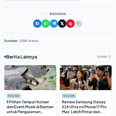
BAGIKAN
Sumber:
GSM Arena
Berita Lainnya
Indeks
RAGAM
RAGAM
5 Pilihan Tempat Konser
Review Samsung Galaxy
dan Event Musik di Banten
S26 Ultra vs iPhone 17 Pro
untuk Pengalaman
Max: Lebih Pintar dan