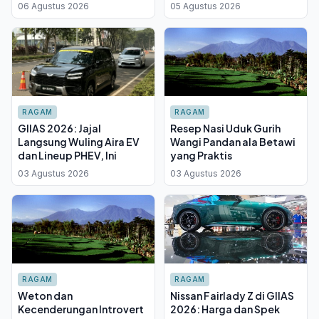
Nonton yang Berbeda
Serbaguna, Tapi Punya
06 Agustus 2026
05 Agustus 2026
RAGAM
RAGAM
GIIAS 2026: Jajal
Resep Nasi Uduk Gurih
Langsung Wuling Aira EV
Wangi Pandan ala Betawi
dan Lineup PHEV, Ini
yang Praktis
03 Agustus 2026
03 Agustus 2026
RAGAM
RAGAM
Weton dan
Nissan Fairlady Z di GIIAS
Kecenderungan Introvert
2026: Harga dan Spek