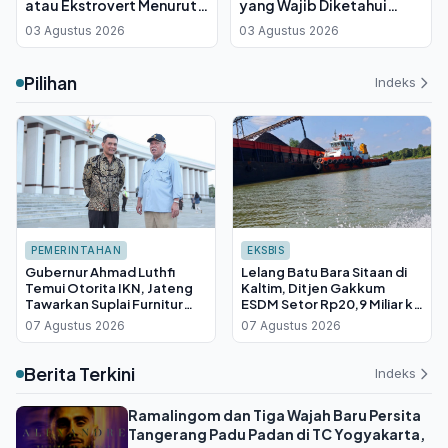
atau Ekstrovert Menurut
yang Wajib Diketahui
Primbon Jawa
Sebelum Booking
03 Agustus 2026
03 Agustus 2026
Pilihan
Indeks
PEMERINTAHAN
EKSBIS
Gubernur Ahmad Luthfi
Lelang Batu Bara Sitaan di
Temui Otorita IKN, Jateng
Kaltim, Ditjen Gakkum
Tawarkan Suplai Furnitur
ESDM Setor Rp20,9 Miliar ke
Hingga Insentif Fiskal
Kas Negara
07 Agustus 2026
07 Agustus 2026
Berita Terkini
Indeks
Ramalingom dan Tiga Wajah Baru Persita
Tangerang Padu Padan di TC Yogyakarta,