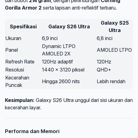
dan bobot
214 gram
, dengan perlindungan
Corning
Gorilla Armor 2
serta lapisan anti-reflektif terbaru.
Galaxy S25
Spesifikasi
Galaxy S26 Ultra
Ultra
Ukuran
6,9 inci
6,8 inci
Dynamic LTPO
Panel
AMOLED LTPO
AMOLED 2X
Refresh Rate
120Hz adaptif
120Hz
Resolusi
1440 x 3120 piksel
QHD+
Kecerahan
Hingga 2600 nits
Lebih rendah
Puncak
Kesimpulan:
Galaxy S26 Ultra unggul dari sisi ukuran dan
kecerahan layar.
Performa dan Memori