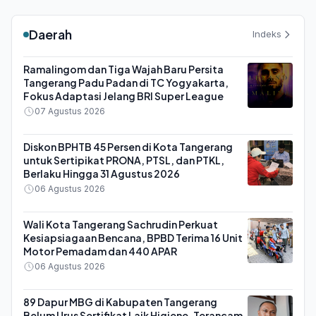
Daerah
Indeks
Ramalingom dan Tiga Wajah Baru Persita
Tangerang Padu Padan di TC Yogyakarta,
Fokus Adaptasi Jelang BRI Super League
07 Agustus 2026
Diskon BPHTB 45 Persen di Kota Tangerang
untuk Sertipikat PRONA, PTSL, dan PTKL,
Berlaku Hingga 31 Agustus 2026
06 Agustus 2026
Wali Kota Tangerang Sachrudin Perkuat
Kesiapsiagaan Bencana, BPBD Terima 16 Unit
Motor Pemadam dan 440 APAR
06 Agustus 2026
89 Dapur MBG di Kabupaten Tangerang
Belum Urus Sertifikat Laik Higiene, Terancam