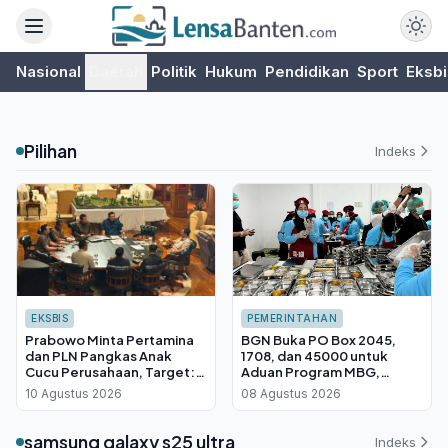
Nasional
Daerah
Politik
Hukum
Pendidikan
Sport
Eksbi
Pilihan
Indeks
EKSBIS
PEMERINTAHAN
Prabowo Minta Pertamina
BGN Buka PO Box 2045,
dan PLN Pangkas Anak
1708, dan 45000 untuk
Cucu Perusahaan, Target:
Aduan Program MBG,
Keputusan Lebih Cepat dan
Laporan Dikelola Langsung
10 Agustus 2026
08 Agustus 2026
Efisiensi Terjaga
Kepala Badan
samsung galaxy s25 ultra
Indeks