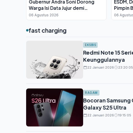
Gubernur Andra Soni Dorong
ESDM, Dr
Warga Isi Data Jujur demi
Pimpin 
Sukseskan Sensus Ekonomi 2026
06 Agustus 2026
06 Agustu
fast charging
EKSBIS
Redmi Note 15 Seri
Keunggulannya
22 Januari 2026
23:20:05
RAGAM
Bocoran Samsung G
Galaxy S25 Ultra
22 Januari 2026
19:15:05