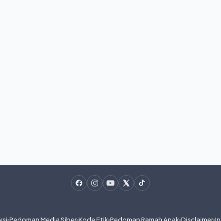
ksi
Pedoman Media Siber
Kode Etik
Pedoman Ramah Anak
Disclaimer
In