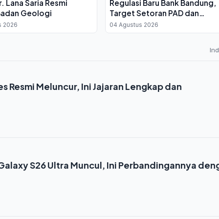
. Lana Saria Resmi
Regulasi Baru Bank Bandung,
Badan Geologi
Target Setoran PAD dan
Pembiayaan UMKM
s 2026
04 Agustus 2026
In
es Resmi Meluncur, Ini Jajaran Lengkap dan
alaxy S26 Ultra Muncul, Ini Perbandingannya den