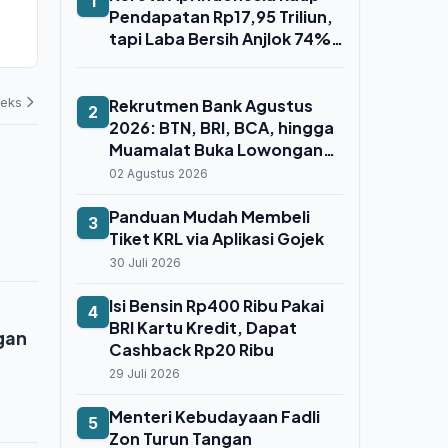
1
Masuk Fortune 500 dalam 5
Pendapatan R
Pendapatan Rp17,95 Triliun,
Tahun, Ini Peta Jalan yang
Laba Bersih 
tapi Laba Bersih Anjlok 74%
Disiapkan
Gara Whoos
04 Agustus 2026
03 Agustus 202
Gara-Gara Whoosh
deks
Rekrutmen Bank Agustus
2
2026: BTN, BRI, BCA, hingga
Muamalat Buka Lowongan
untuk Fresh Graduate dan
02 Agustus 2026
Profesional
Panduan Mudah Membeli
3
Tiket KRL via Aplikasi Gojek
30 Juli 2026
Isi Bensin Rp400 Ribu Pakai
4
BRI Kartu Kredit, Dapat
gan
Cashback Rp20 Ribu
29 Juli 2026
Menteri Kebudayaan Fadli
5
Zon Turun Tangan