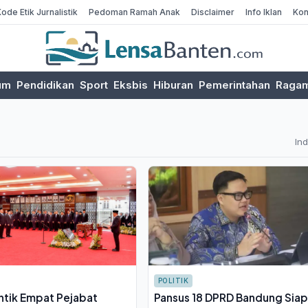
Kode Etik Jurnalistik
Pedoman Ramah Anak
Disclaimer
Info Iklan
Kon
um
Pendidikan
Sport
Eksbis
Hiburan
Pemerintahan
Raga
In
POLITIK
antik Empat Pejabat
Pansus 18 DPRD Bandung Sia