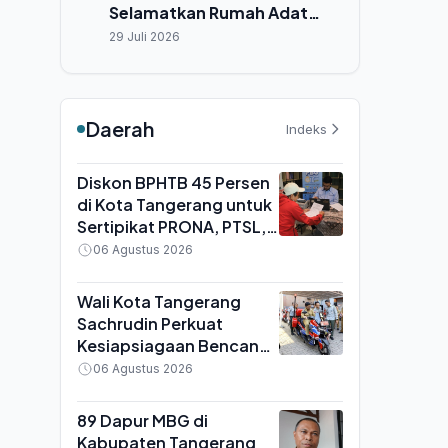
Selamatkan Rumah Adat
Hiliamaetaniha dari
29 Juli 2026
Ancaman Cuaca Ekstrem
Daerah
Indeks
Diskon BPHTB 45 Persen
di Kota Tangerang untuk
Sertipikat PRONA, PTSL,
dan PTKL, Berlaku Hingga
06 Agustus 2026
31 Agustus 2026
Wali Kota Tangerang
Sachrudin Perkuat
Kesiapsiagaan Bencana,
BPBD Terima 16 Unit
06 Agustus 2026
Motor Pemadam dan 440
APAR
89 Dapur MBG di
Kabupaten Tangerang