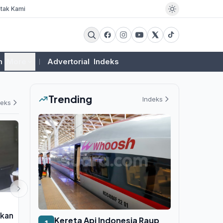
tak Kami
m
More
Advertorial
Indeks
Trending
Indeks
deks
EKSBIS
EKSBIS
pkan
Danantara Targetkan BUMN
Kereta Api I
Kereta Api Indonesia Raup