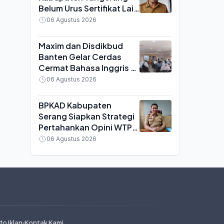
Belum Urus Sertifikat Laik
Higiene, Terancam Sanksi
06 Agustus 2026
Penutupan
Maxim dan Disdikbud
Banten Gelar Cerdas
Cermat Bahasa Inggris di
Serang, SMA Negeri 6
06 Agustus 2026
Keluar sebagai Juara
BPKAD Kabupaten
Serang Siapkan Strategi
Pertahankan Opini WTP
ke-16 pada 2027, Fokus
06 Agustus 2026
Kurangi Temuan Audit
fo Iklan
Kontak Kami