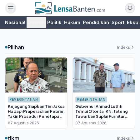
Nasional
Daerah
Politik
Hukum
Pendidikan
Sport
Eksbi
Pilihan
Indeks
PEMERINTAHAN
PEMERINTAHAN
Kejagung Siapkan Tim Jaksa
Gubernur Ahmad Luthfi
Hadapi Praperadilan Febrie,
Temui Otorita IKN, Jateng
Yakin Prosedur Penetapan
Tawarkan Suplai Furnitur
Tersangka Sah
Hingga Insentif Fiskal
07 Agustus 2026
07 Agustus 2026
tlkm
Indeks