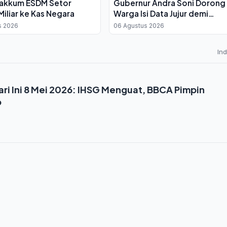
Gakkum ESDM Setor
Gubernur Andra Soni Dorong
iliar ke Kas Negara
Warga Isi Data Jujur demi
Sukseskan Sensus Ekonomi 
s 2026
06 Agustus 2026
In
ri Ini 8 Mei 2026: IHSG Menguat, BBCA Pimpin
p