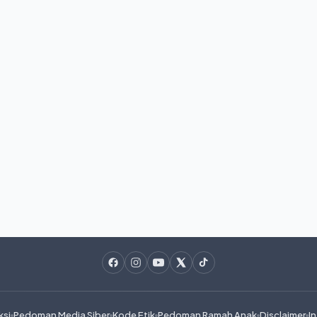
ksi
Pedoman Media Siber
Kode Etik
Pedoman Ramah Anak
Disclaimer
In