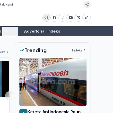
tak Kami
m
More
Advertorial
Indeks
Trending
Indeks
deks
EKSBIS
POLITIK
Bahlil Lantik Empat Pejabat
Pansus 18 D
Kereta Api Indonesia Raup