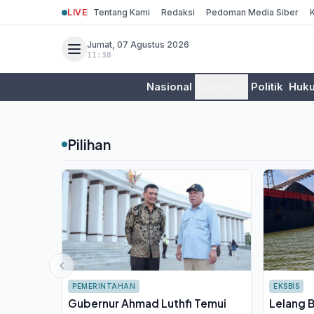
LIVE
Tentang Kami
Redaksi
Pedoman Media Siber
Jumat, 07 Agustus 2026
11:38
Nasional
Daerah
Politik
Huk
Pilihan
PEMERINTAHAN
EKSBIS
Gubernur Ahmad Luthfi Temui
Lelang B