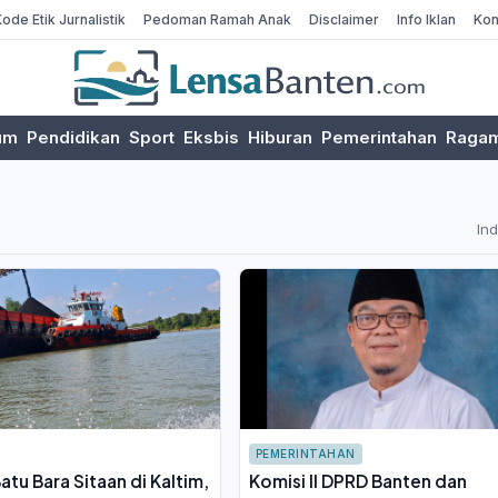
Kode Etik Jurnalistik
Pedoman Ramah Anak
Disclaimer
Info Iklan
Kon
um
Pendidikan
Sport
Eksbis
Hiburan
Pemerintahan
Raga
In
PEMERINTAHAN
atu Bara Sitaan di Kaltim,
Komisi II DPRD Banten dan