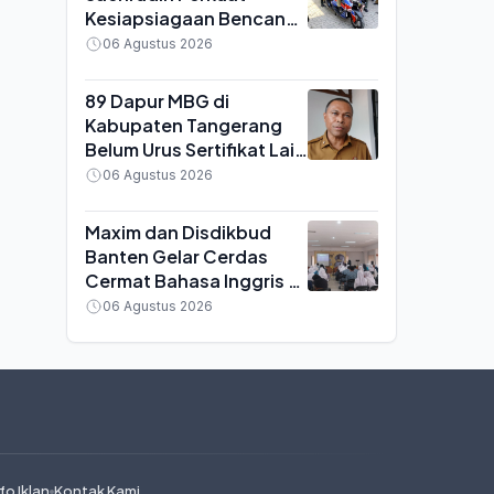
Kesiapsiagaan Bencana,
BPBD Terima 16 Unit
06 Agustus 2026
Motor Pemadam dan 440
APAR
89 Dapur MBG di
Kabupaten Tangerang
Belum Urus Sertifikat Laik
Higiene, Terancam Sanksi
06 Agustus 2026
Penutupan
Maxim dan Disdikbud
Banten Gelar Cerdas
Cermat Bahasa Inggris di
Serang, SMA Negeri 6
06 Agustus 2026
Keluar sebagai Juara
fo Iklan
Kontak Kami