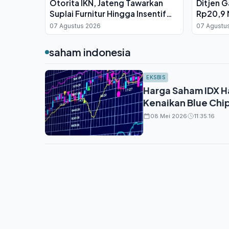
Otorita IKN, Jateng Tawarkan
Ditjen 
Suplai Furnitur Hingga Insentif
Rp20,9 M
Fiskal
07 Agustus 2026
07 Agustu
saham indonesia
EKSBIS
Harga Saham IDX Ha
Kenaikan Blue Chi
08 Mei 2026
11:35:16