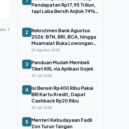
1
ESDM, Dr. Lana Saria Resmi
Regulasi Bar
Pendapatan Rp17,95 Triliun,
Pimpin Badan Geologi
Target Seto
tapi Laba Bersih Anjlok 74%
2026
Pembiayaan
06 Agustus 2026
04 Agustus 202
Gara-Gara Whoosh
deks
Rekrutmen Bank Agustus
2
2026: BTN, BRI, BCA, hingga
Muamalat Buka Lowongan
untuk Fresh Graduate dan
02 Agustus 2026
Profesional
Panduan Mudah Membeli
3
Tiket KRL via Aplikasi Gojek
30 Juli 2026
Isi Bensin Rp400 Ribu Pakai
4
BRI Kartu Kredit, Dapat
Cashback Rp20 Ribu
29 Juli 2026
Menteri Kebudayaan Fadli
5
Zon Turun Tangan