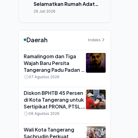
Selamatkan Rumah Adat
Hiliamaetaniha dari
29 Juli 2026
Ancaman Cuaca Ekstrem
Daerah
Indeks
Ramalingom dan Tiga
Wajah Baru Persita
Tangerang Padu Padan di
TC Yogyakarta, Fokus
07 Agustus 2026
Adaptasi Jelang BRI
Super League
Diskon BPHTB 45 Persen
di Kota Tangerang untuk
Sertipikat PRONA, PTSL,
dan PTKL, Berlaku Hingga
06 Agustus 2026
31 Agustus 2026
Wali Kota Tangerang
Sachrudin Perkuat