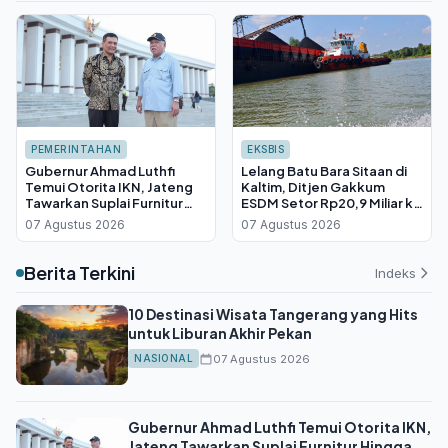
PEMERINTAHAN
EKSBIS
Gubernur Ahmad Luthfi
Lelang Batu Bara Sitaan di
Temui Otorita IKN, Jateng
Kaltim, Ditjen Gakkum
Tawarkan Suplai Furnitur
ESDM Setor Rp20,9 Miliar ke
Hingga Insentif Fiskal
Kas Negara
07 Agustus 2026
07 Agustus 2026
Berita Terkini
Indeks
10 Destinasi Wisata Tangerang yang Hits
untuk Liburan Akhir Pekan
07 Agustus 2026
NASIONAL
Gubernur Ahmad Luthfi Temui Otorita IKN,
Jateng Tawarkan Suplai Furnitur Hingga