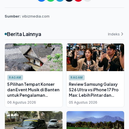
Sumber:
vibizmedia.com
Berita Lainnya
Indeks
RAGAM
RAGAM
5 Pilihan Tempat Konser
Review Samsung Galaxy
dan Event Musik di Banten
S26 Ultra vs iPhone 17 Pro
untuk Pengalaman
Max: Lebih Pintar dan
Nonton yang Berbeda
Serbaguna, Tapi Punya
06 Agustus 2026
05 Agustus 2026