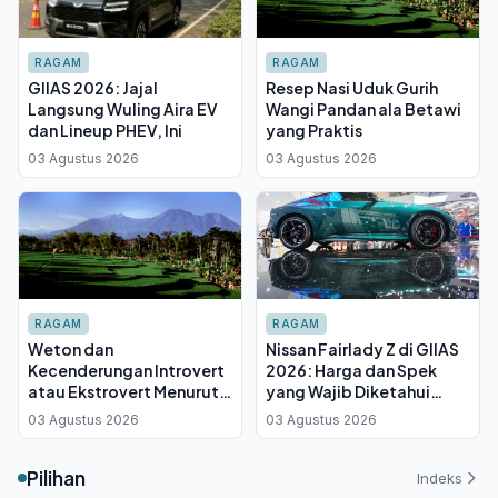
RAGAM
RAGAM
GIIAS 2026: Jajal
Resep Nasi Uduk Gurih
Langsung Wuling Aira EV
Wangi Pandan ala Betawi
dan Lineup PHEV, Ini
yang Praktis
03 Agustus 2026
03 Agustus 2026
RAGAM
RAGAM
Weton dan
Nissan Fairlady Z di GIIAS
Kecenderungan Introvert
2026: Harga dan Spek
atau Ekstrovert Menurut
yang Wajib Diketahui
Primbon Jawa
Sebelum Booking
03 Agustus 2026
03 Agustus 2026
Pilihan
Indeks