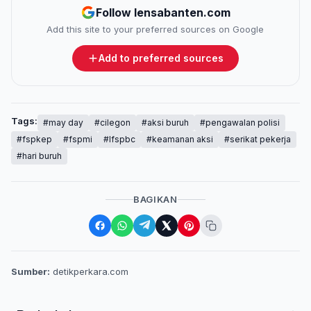
Follow lensabanten.com
Add this site to your preferred sources on Google
Add to preferred sources
Tags:
#may day
#cilegon
#aksi buruh
#pengawalan polisi
#fspkep
#fspmi
#lfspbc
#keamanan aksi
#serikat pekerja
#hari buruh
BAGIKAN
Sumber:
detikperkara.com