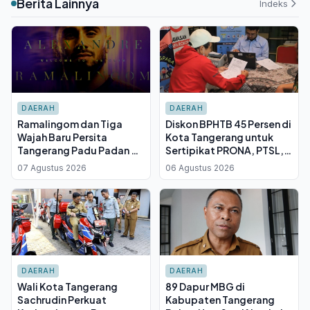
Berita Lainnya
Indeks
DAERAH
DAERAH
Ramalingom dan Tiga
Diskon BPHTB 45 Persen di
Wajah Baru Persita
Kota Tangerang untuk
Tangerang Padu Padan di
Sertipikat PRONA, PTSL,
TC Yogyakarta, Fokus
dan PTKL, Berlaku Hingga
07 Agustus 2026
06 Agustus 2026
Adaptasi Jelang BRI Super
31 Agustus 2026
League
DAERAH
DAERAH
Wali Kota Tangerang
89 Dapur MBG di
Sachrudin Perkuat
Kabupaten Tangerang