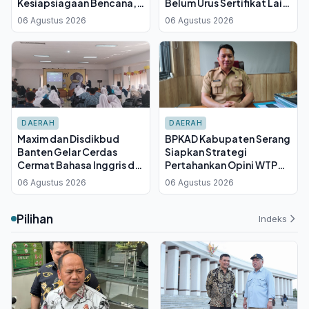
Kesiapsiagaan Bencana,
Belum Urus Sertifikat Laik
BPBD Terima 16 Unit Motor
Higiene, Terancam Sanksi
06 Agustus 2026
06 Agustus 2026
Pemadam dan 440 APAR
Penutupan
DAERAH
DAERAH
Maxim dan Disdikbud
BPKAD Kabupaten Serang
Banten Gelar Cerdas
Siapkan Strategi
Cermat Bahasa Inggris di
Pertahankan Opini WTP
Serang, SMA Negeri 6
ke-16 pada 2027, Fokus
06 Agustus 2026
06 Agustus 2026
Keluar sebagai Juara
Kurangi Temuan Audit
Pilihan
Indeks