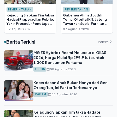
PEMERINTAHAN
PEMERINTAHAN
Kejagung Siapkan Tim Jaksa
Gubernur Ahmad Luthfi
Hadapi Praperadilan Febrie,
Temui Otorita IKN, Jateng
Yakin Prosedur Penetapan
Tawarkan Suplai Furnitur
Tersangka Sah
Hingga Insentif Fiskal
07 Agustus 2026
07 Agustus 2026
Berita Terkini
Indeks
MG ZS Hybrid+ Resmi Meluncur di GIIAS
2026, Harga Mulai Rp 299,9 Juta untuk
1.000 Konsumen Pertama
08 Agustus 2026
EKSBIS
Kecerdasan Anak Bukan Hanya dari Gen
Orang Tua, Ini Faktor Terbesarnya
08 Agustus 2026
RAGAM
Kejagung Siapkan Tim Jaksa Hadapi