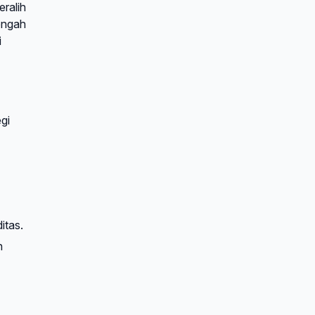
eralih
tengah
i
gi
itas.
n