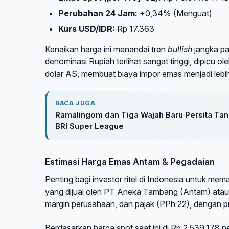
Perubahan 24 Jam:
+0,34% (Menguat)
Kurs USD/IDR:
Rp 17.363
Kenaikan harga ini menandai tren
bullish
jangka pa
denominasi Rupiah terlihat sangat tinggi, dipicu 
dolar AS, membuat biaya impor emas menjadi lebih
BACA JUGA
Ramalingom dan Tiga Wajah Baru Persita Tan
BRI Super League
Estimasi Harga Emas Antam & Pegadaian
Penting bagi investor ritel di Indonesia untuk m
yang dijual oleh PT Aneka Tambang (Antam) atau
margin perusahaan, dan pajak (PPh 22), dengan p
Berdasarkan harga spot saat ini di Rp 2.539.178 pe