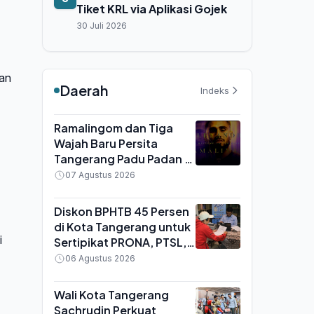
Tiket KRL via Aplikasi Gojek
30 Juli 2026
kan
Daerah
Indeks
Ramalingom dan Tiga
Wajah Baru Persita
Tangerang Padu Padan di
TC Yogyakarta, Fokus
07 Agustus 2026
Adaptasi Jelang BRI
Super League
Diskon BPHTB 45 Persen
di Kota Tangerang untuk
i
Sertipikat PRONA, PTSL,
dan PTKL, Berlaku Hingga
06 Agustus 2026
31 Agustus 2026
Wali Kota Tangerang
Sachrudin Perkuat