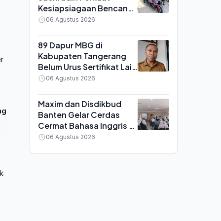
Kesiapsiagaan Bencana,
BPBD Terima 16 Unit
06 Agustus 2026
Motor Pemadam dan 440
APAR
89 Dapur MBG di
Kabupaten Tangerang
r
Belum Urus Sertifikat Laik
Higiene, Terancam Sanksi
06 Agustus 2026
Penutupan
Maxim dan Disdikbud
ng
Banten Gelar Cerdas
Cermat Bahasa Inggris di
Serang, SMA Negeri 6
06 Agustus 2026
Keluar sebagai Juara
k