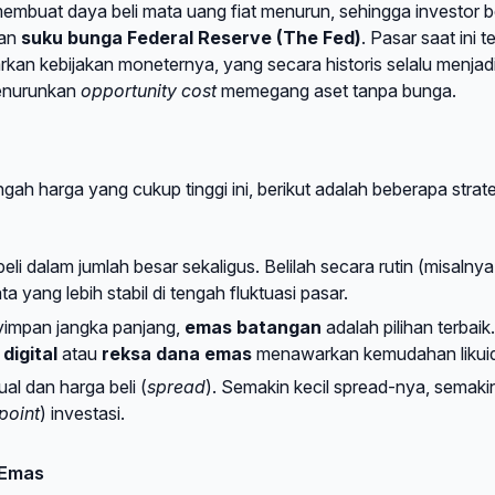
membuat daya beli mata uang fiat menurun, sehingga investor b
kan
suku bunga Federal Reserve (The Fed)
. Pasar saat ini 
an kebijakan moneternya, yang secara historis selalu menjad
menurunkan
opportunity cost
memegang aset tanpa bunga.
gah harga yang cukup tinggi ini, berikut adalah beberapa strate
i dalam jumlah besar sekaligus. Belilah secara rutin (misalnya
 yang lebih stabil di tengah fluktuasi pasar.
yimpan jangka panjang,
emas batangan
adalah pilihan terbaik.
digital
atau
reksa dana emas
menawarkan kemudahan likuid
ual dan harga beli (
spread
). Semakin kecil spread-nya, semaki
point
) investasi.
 Emas