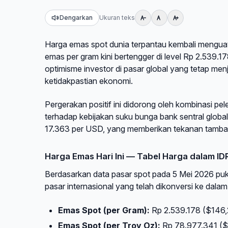
Dengarkan
Ukuran teks
Harga emas spot dunia terpantau kembali menguat
emas per gram kini bertengger di level Rp 2.539.
optimisme investor di pasar global yang tetap menj
ketidakpastian ekonomi.
Pergerakan positif ini didorong oleh kombinasi pe
terhadap kebijakan suku bunga bank sentral global
17.363 per USD, yang memberikan tekanan tamba
Harga Emas Hari Ini — Tabel Harga dalam I
Berdasarkan data pasar spot pada 5 Mei 2026 puku
pasar internasional yang telah dikonversi ke dala
Emas Spot (per Gram):
Rp 2.539.178 ($146,
Emas Spot (per Troy Oz):
Rp 78.977.341 ($