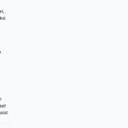
an,
ksi
n
n
set
ial.