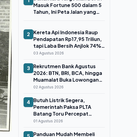
1
Masuk Fortune 500 dalam 5
Tahun, Ini Peta Jalan yang
Disiapkan
Kereta Api Indonesia Raup
2
Pendapatan Rp17,95 Triliun,
tapi Laba Bersih Anjlok 74%
Gara-Gara Whoosh
03 Agustus 2026
Rekrutmen Bank Agustus
3
2026: BTN, BRI, BCA, hingga
Muamalat Buka Lowongan
untuk Fresh Graduate dan
02 Agustus 2026
Profesional
Butuh Listrik Segera,
4
Pemerintah Paksa PLTA
Batang Toru Percepat
Operasional demi
01 Agustus 2026
Selamatkan Sistem
Sumatera
Panduan Mudah Membeli
5