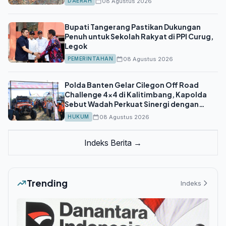
08 Agustus 2026
DAERAH
Bupati Tangerang Pastikan Dukungan
Penuh untuk Sekolah Rakyat di PPI Curug,
Legok
08 Agustus 2026
PEMERINTAHAN
Polda Banten Gelar Cilegon Off Road
Challenge 4x4 di Kalitimbang, Kapolda
Sebut Wadah Perkuat Sinergi dengan
Warga
08 Agustus 2026
HUKUM
Indeks Berita →
Trending
Indeks