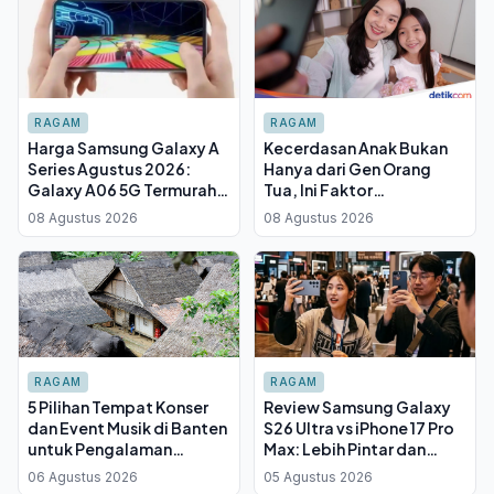
RAGAM
RAGAM
Harga Samsung Galaxy A
Kecerdasan Anak Bukan
Series Agustus 2026:
Hanya dari Gen Orang
Galaxy A06 5G Termurah,
Tua, Ini Faktor
A56 5G Paling Layak
Terbesarnya
08 Agustus 2026
08 Agustus 2026
Dibeli?
RAGAM
RAGAM
5 Pilihan Tempat Konser
Review Samsung Galaxy
dan Event Musik di Banten
S26 Ultra vs iPhone 17 Pro
untuk Pengalaman
Max: Lebih Pintar dan
Nonton yang Berbeda
Serbaguna, Tapi Punya
06 Agustus 2026
05 Agustus 2026