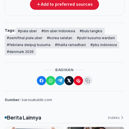
Add to preferred sources
Tags:
#piala uber
#tim uber indonesia
#bulu tangkis
#semifinal piala uber
#korea selatan
#putri kusuma wardani
#febriana dwipuji kusuma
#thalita ramadhani
#pbs indonesia
#denmark 2026
BAGIKAN
Sumber:
karosatuklik.com
Berita Lainnya
Indeks