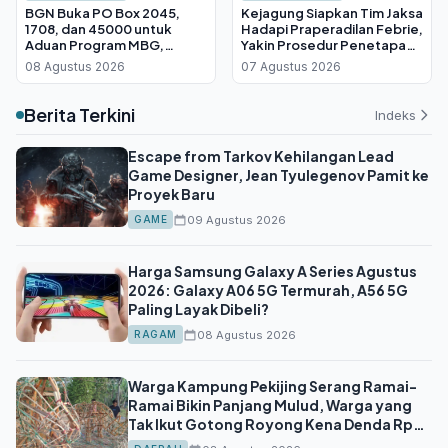
BGN Buka PO Box 2045,
Kejagung Siapkan Tim Jaksa
1708, dan 45000 untuk
Hadapi Praperadilan Febrie,
Aduan Program MBG,
Yakin Prosedur Penetapan
Laporan Dikelola Langsung
Tersangka Sah
08 Agustus 2026
07 Agustus 2026
Kepala Badan
Berita Terkini
Indeks
Escape from Tarkov Kehilangan Lead
Game Designer, Jean Tyulegenov Pamit ke
Proyek Baru
09 Agustus 2026
GAME
Harga Samsung Galaxy A Series Agustus
2026: Galaxy A06 5G Termurah, A56 5G
Paling Layak Dibeli?
08 Agustus 2026
RAGAM
Warga Kampung Pekijing Serang Ramai-
Ramai Bikin Panjang Mulud, Warga yang
Tak Ikut Gotong Royong Kena Denda Rp
20.000