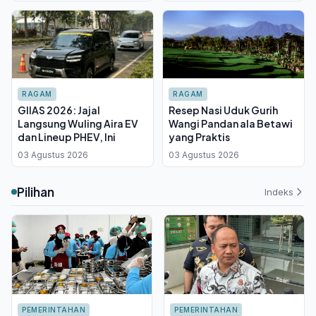
RAGAM
RAGAM
GIIAS 2026: Jajal
Resep Nasi Uduk Gurih
Langsung Wuling Aira EV
Wangi Pandan ala Betawi
dan Lineup PHEV, Ini
yang Praktis
03 Agustus 2026
03 Agustus 2026
Pilihan
Indeks
PEMERINTAHAN
PEMERINTAHAN