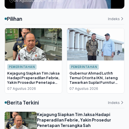
31 Juli 2026
•
14:04:32
Pilihan
Indeks
PEMERINTAHAN
PEMERINTAHAN
Kejagung Siapkan Tim Jaksa
Gubernur Ahmad Luthfi
Hadapi Praperadilan Febrie,
Temui Otorita IKN, Jateng
Yakin Prosedur Penetapan
Tawarkan Suplai Furnitur
Tersangka Sah
Hingga Insentif Fiskal
07 Agustus 2026
07 Agustus 2026
Berita Terkini
Indeks
Kejagung Siapkan Tim Jaksa Hadapi
Praperadilan Febrie, Yakin Prosedur
Penetapan Tersangka Sah