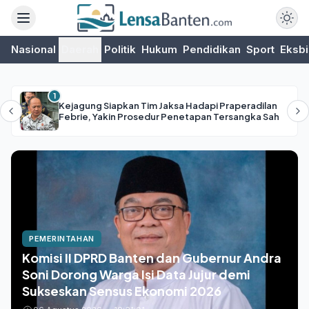
Nasional
Daerah
Politik
Hukum
Pendidikan
Sport
Eksbi
1
Kejagung Siapkan Tim Jaksa Hadapi Praperadilan
Febrie, Yakin Prosedur Penetapan Tersangka Sah
NASIONAL
Menteri PU Bantah Hoaks Cuti, Tegaskan
Fokus Benahi Administrasi