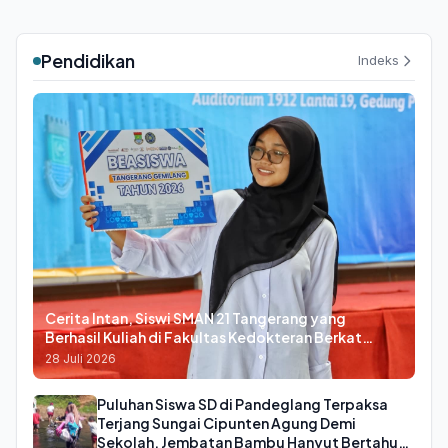
Pendidikan
Indeks
Cerita Intan, Siswi SMAN 21 Tangerang yang
Berhasil Kuliah di Fakultas Kedokteran Berkat
Beasiswa Tangerang Gemilang
28 Juli 2026
Puluhan Siswa SD di Pandeglang Terpaksa
Terjang Sungai Cipunten Agung Demi
Sekolah, Jembatan Bambu Hanyut Bertahun-