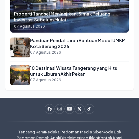
Properti Tangsel Menjanjikan: Simak Peluang
Investasi Sebelum Mulai
07 Agustus 2026
Panduan Pendaftaran Bantuan Modal UMKM
Kota Serang 2026
07 Agustus 2026
10 Destinasi Wisata Tangerang yang Hits
untuk Liburan Akhir Pekan
07 Agustus 2026
Tentang Kami
Redaksi
Pedoman Media Siber
Kode Etik
Pedoman Ramah Anak
Disclaimer
Info Iklan
Kontak Kami