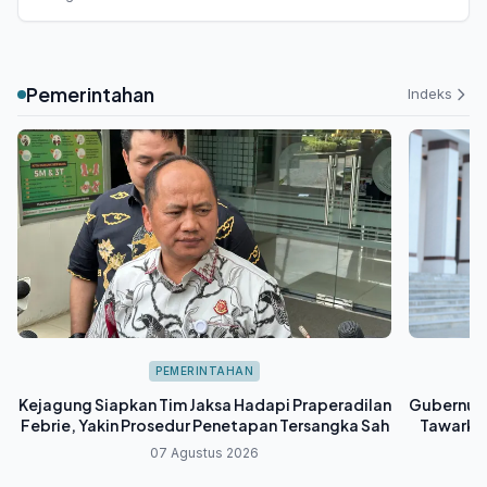
Pemerintahan
Indeks
PEMERINTAHAN
Kejagung Siapkan Tim Jaksa Hadapi Praperadilan
Gubernur 
Febrie, Yakin Prosedur Penetapan Tersangka Sah
Tawarkan 
07 Agustus 2026