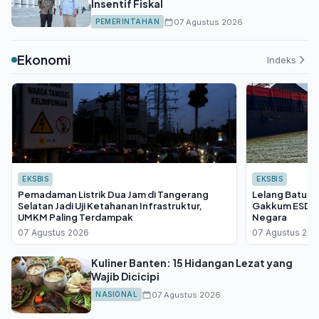
Insentif Fiskal
07 Agustus 2026
PEMERINTAHAN
Ekonomi
Indeks
EKSBIS
EKSBIS
Pemadaman Listrik Dua Jam di Tangerang
Lelang Batu Bar
Selatan Jadi Uji Ketahanan Infrastruktur,
Gakkum ESDM S
UMKM Paling Terdampak
Negara
07 Agustus 2026
07 Agustus 202
Kuliner Banten: 15 Hidangan Lezat yang
Wajib Dicicipi
07 Agustus 2026
NASIONAL