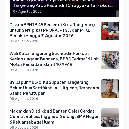
Tangerang Padu Padan di TC Yogyakarta, Fokus
Adaptasi Jelang BRI Super League
07 Agustus 2026
Diskon BPHTB 45 Persen di Kota Tangerang
untuk Sertipikat PRONA, PTSL, dan PTKL,
Berlaku Hingga 31 Agustus 2026
06 Agustus 2026
Wali Kota Tangerang Sachrudin Perkuat
Kesiapsiagaan Bencana, BPBD Terima 16 Unit
Motor Pemadam dan 440 APAR
06 Agustus 2026
89 Dapur MBG di Kabupaten Tangerang
Belum Urus Sertifikat Laik Higiene, Terancam
Sanksi Penutupan
06 Agustus 2026
Maxim dan Disdikbud Banten Gelar Cerdas
Cermat Bahasa Inggris di Serang, SMA Negeri
6 Keluar sebagai Juara
06 Agustus 2026